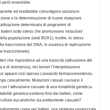
 però reversibile.
manente ed ereditabile coinvolgono variazioni
lazione e la determinazione di nuove mutazioni.
ll’attivazione determinata di programmi di
batteri sotto stress che promuovono mutazioni
ella popolazione (vedi BOX1). Inoltre, lo stress
ella trascrizione del DNA, in assenza di replicazione
 trascrizionale).
eri che rispondono ad una tossicità (attivazione del
 e di resistenza), nei tumori l’interpretazione
er cui appare così spesso causando farmacoresistenza,
enga casualmente. Mutazioni casuali causano il
con l’attivazione casuale di una instabilità genetica.
bilità genetica esistono fino dai batteri, come
 cellule eucariotiche sia prettamente casuale?
 esattamente come nei batteri, una strategia organizzata