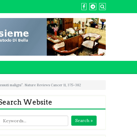
 tessuti maligni”. Nature Reviews Cancer 11, 375–382
Search Website
Search »