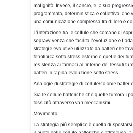
malignità. Invece, il cancro, e la sua progress
programmata, deterministica e collettiva, che
una comunicazione complessa tra di loro e con
L’interazione tra le cellule che cercano di sop
sopravvivenza che facilita l’evoluzione e l’ad
strategie evolutive utilizzate da batteri che f
fenotipica sotto stress esterno e quelle dei tu
resistenza ai farmaci all’interno dei tessuti t
batteri in rapida evoluzione sotto stress.
Analogie di strategie di cellule/colonie batteri
Sia le cellule batteriche che quelle tumorali 
tossicità attraverso vari meccanismi.
Movimento
La strategia più semplice è quella di spostarsi
il nuoto delle cellule batteriche e attraverso la