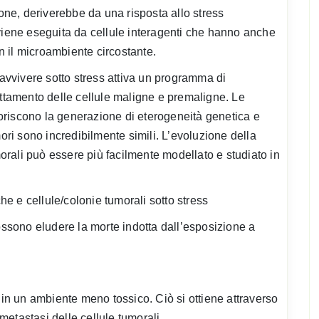
ione, deriverebbe da una risposta allo stress
 viene eseguita da cellule interagenti che hanno anche
 il microambiente circostante.
ravvivere sotto stress attiva un programma di
attamento delle cellule maligne e premaligne. Le
avoriscono la generazione di eterogeneità genetica e
mori sono incredibilmente simili. L’evoluzione della
umorali può essere più facilmente modellato e studiato in
che e cellule/colonie tumorali sotto stress
possono eludere la morte indotta dall’esposizione a
 in un ambiente meno tossico. Ciò si ottiene attraverso
 metastasi delle cellule tumorali.