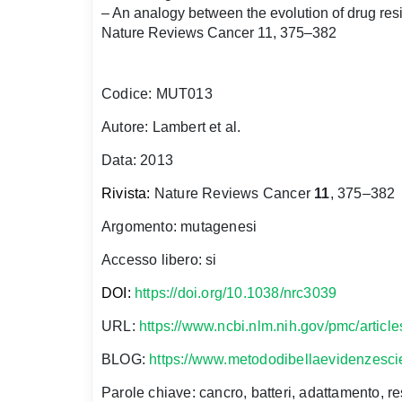
– An analogy between the evolution of drug resi
Nature Reviews Cancer 11, 375–382
Codice: MUT013
Autore: Lambert et al.
Data: 2013
Rivista:
Nature Reviews Cancer
11
, 375–382
Argomento: mutagenesi
Accesso libero: si
DOI
:
https://doi.org/10.1038/nrc3039
URL:
https://www.ncbi.nlm.nih.gov/pmc/artic
BLOG:
https://www.metododibellaevidenzescie
Parole chiave: cancro, batteri, adattamento, r