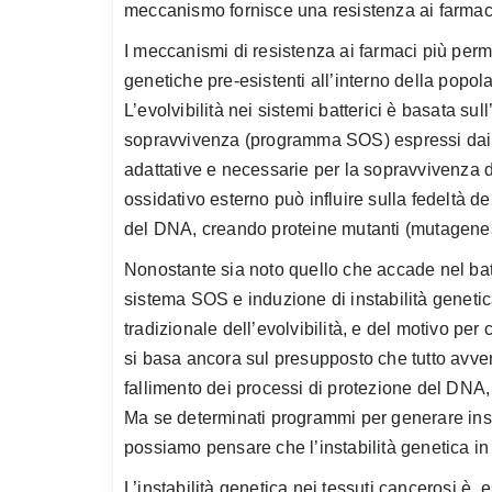
meccanismo fornisce una resistenza ai farmaci
I meccanismi di resistenza ai farmaci più per
genetiche pre-esistenti all’interno della popo
L’evolvibilità nei sistemi batterici è basata su
sopravvivenza (programma SOS) espressi dai 
adattative e necessarie per la sopravvivenza d
ossidativo esterno può influire sulla fedeltà d
del DNA, creando proteine mutanti (mutagenesi
Nonostante sia noto quello che accade nel batt
sistema SOS e induzione di instabilità genetica
tradizionale dell’evolvibilità, e del motivo p
si basa ancora sul presupposto che tutto avv
fallimento dei processi di protezione del DNA, 
Ma se determinati programmi per generare insta
possiamo pensare che l’instabilità genetica in
L’instabilità genetica nei tessuti cancerosi è,