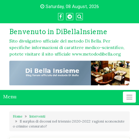
Skip
Saturday, 08 August, 2026
to
content
Benvenuto in DiBellaInsieme
Sito divulgativo ufficiale del metodo Di Bella. Per
specifiche informazioni di carattere medico-scientifico,
potete visitare il sito ufficiale www.metododibella.org
Menu
Home
Interventi
Il surplus di decessi nel triennio 2020-2022: ragioni sconosciute
o crimine censurato?