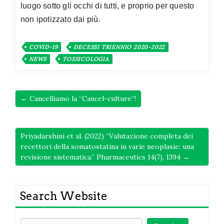
luogo sotto gli occhi di tutti, e proprio per questo
non ipotizzato dai più.
COVID-19
DECESSI TRIENNIO 2020-2022
NEWS
TOSSICOLOGIA
← Cancelliamo la “Cancel-culture”!
Priyadarshini et al. (2022) “Valutazione completa dei
recettori della somatostatina in varie neoplasie: una
revisione sistematica.” Pharmaceutics 14(7), 1394 →
Search Website