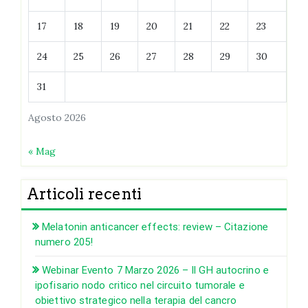
17
18
19
20
21
22
23
24
25
26
27
28
29
30
31
Agosto 2026
« Mag
Articoli recenti
Melatonin anticancer effects: review – Citazione
numero 205!
Webinar Evento 7 Marzo 2026 – Il GH autocrino e
ipofisario nodo critico nel circuito tumorale e
obiettivo strategico nella terapia del cancro