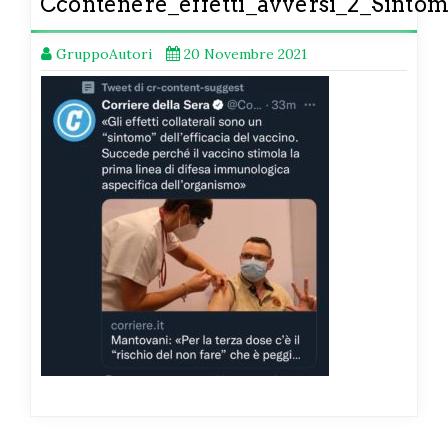
Ccontenere_effetti_avversi_2_Sintom
GruppoAutori
20 Novembre 2021