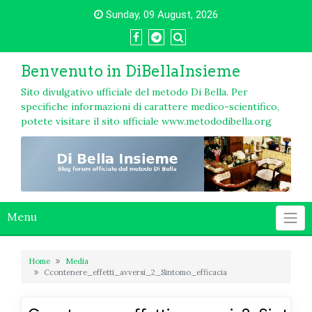
Skip
Sunday, 09 August, 2026
to
content
Benvenuto in DiBellaInsieme
Sito divulgativo ufficiale del metodo Di Bella. Per
specifiche informazioni di carattere medico-scientifico,
potete visitare il sito ufficiale www.metododibella.org
Menu
Home
Media
Ccontenere_effetti_avversi_2_Sintomo_efficacia