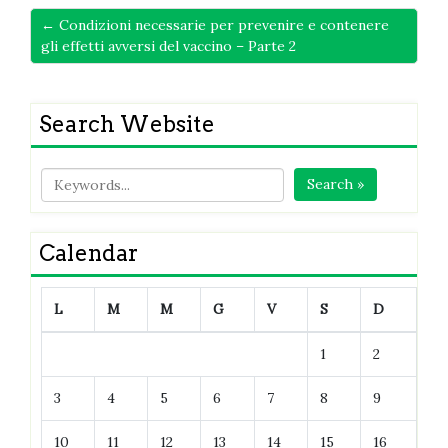
← Condizioni necessarie per prevenire e contenere
gli effetti avversi del vaccino – Parte 2
Search Website
Search »
Calendar
L
M
M
G
V
S
D
1
2
3
4
5
6
7
8
9
10
11
12
13
14
15
16