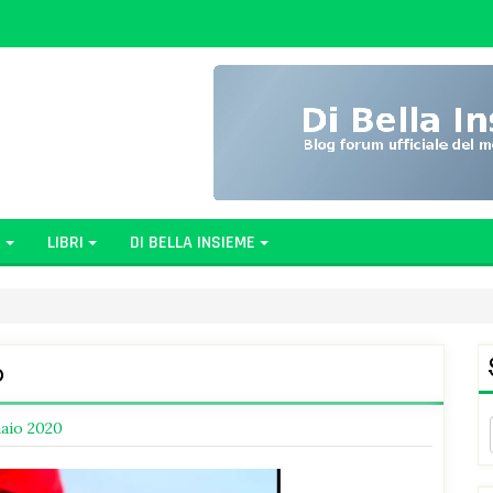
G
LIBRI
DI BELLA INSIEME
o
aio 2020