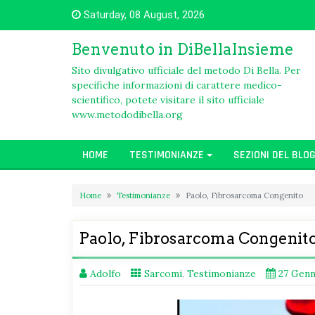
Skip
Saturday, 08 August, 2026
to
content
Benvenuto in DiBellaInsieme
Sito divulgativo ufficiale del metodo Di Bella. Per
specifiche informazioni di carattere medico-
scientifico, potete visitare il sito ufficiale
www.metododibella.org
HOME
TESTIMONIANZE
SEZIONI DEL BLO
Home
Testimonianze
Paolo, Fibrosarcoma Congenito
Paolo, Fibrosarcoma Congenit
Adolfo
Sarcomi
,
Testimonianze
27 Genn