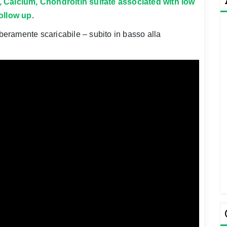
, Calcium, Chondroitin sulfate associated with low
ollow up
.
iberamente scaricabile – subito in basso alla