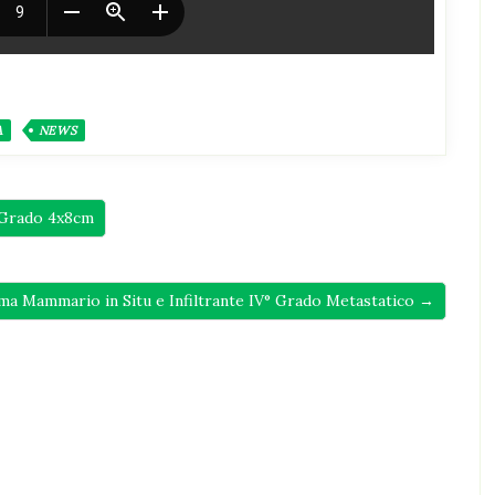
A
NEWS
 Grado 4x8cm
oma Mammario in Situ e Infiltrante IV° Grado Metastatico →