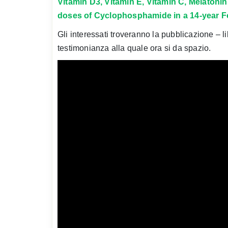
Vitamin D3, Vitamin E, Vitamin C, Melatonin
doses of Cyclophosphamide in a 14-year F
Gli interessati troveranno la pubblicazione – l
testimonianza alla quale ora si da spazio.