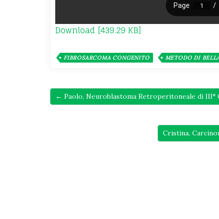
Download [439.29 KB]
FIBROSARCOMA CONGENITO
METODO DI BELL
← Paolo, Neuroblastoma Retroperitoneale di III°
Cristina, Carcin