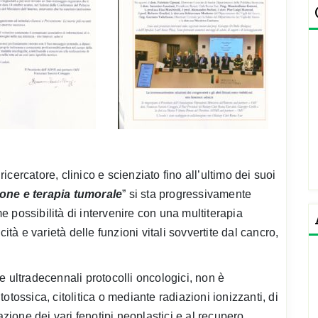
 ricercatore, clinico e scienziato fino all’ultimo dei suoi
one e terapia tumorale
” si sta progressivamente
 possibilità di intervenire con una multiterapia
ità e varietà delle funzioni vitali sovvertite dal cancro,
e ultradecennali protocolli oncologici, non è
itotossica, citolitica o mediante radiazioni ionizzanti, di
azione dei vari fenotipi neoplastici e al recupero