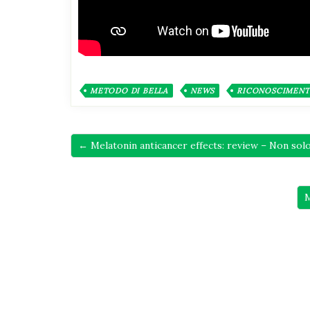
METODO DI BELLA
NEWS
RICONOSCIMEN
← Melatonin anticancer effects: review – Non solo
M