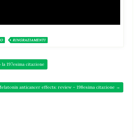
TO
RINGRAZIAMENTI
 la 197esima citazione
elatonin anticancer effects: review – 198esima citazione →