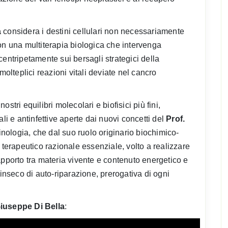
a
considera i destini cellulari non necessariamente
on una multiterapia biologica che intervenga
tripetamente sui bersagli strategici della
molteplici reazioni vitali deviate nel cancro
stri equilibri molecolari e biofisici più fini,
li e antinfettive aperte dai nuovi concetti del
Prof.
inologia, che dal suo ruolo originario biochimico-
o terapeutico razionale essenziale, volto a realizzare
apporto tra materia vivente e contenuto energetico e
rinseco di auto-riparazione, prerogativa di ogni
Giuseppe Di Bella
: