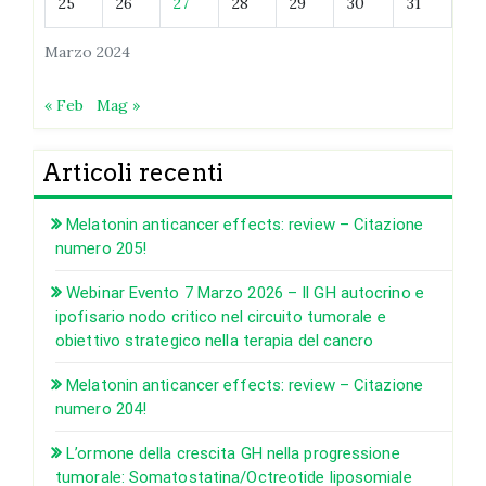
25
26
27
28
29
30
31
Marzo 2024
« Feb
Mag »
Articoli recenti
Melatonin anticancer effects: review – Citazione
numero 205!
Webinar Evento 7 Marzo 2026 – Il GH autocrino e
ipofisario nodo critico nel circuito tumorale e
obiettivo strategico nella terapia del cancro
Melatonin anticancer effects: review – Citazione
numero 204!
L’ormone della crescita GH nella progressione
tumorale: Somatostatina/Octreotide liposomiale