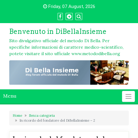
Skip
Friday, 07 August, 2026
to
content
Benvenuto in DiBellaInsieme
Sito divulgativo ufficiale del metodo Di Bella. Per
specifiche informazioni di carattere medico-scientifico,
potete visitare il sito ufficiale www.metododibella.org
Menu
Home
Senza categoria
In ricordo del fondatore del DiBellaInsieme – 2