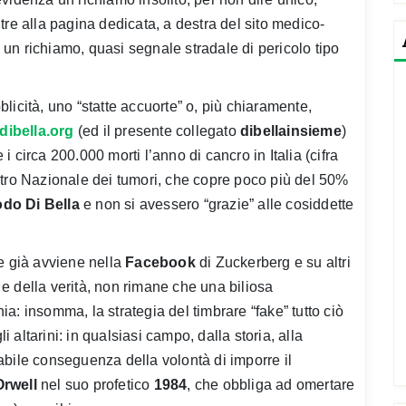
tre alla pagina dedicata, a destra del sito medico-
un richiamo, quasi segnale stradale di pericolo tipo
icità, uno “statte accuorte” o, più chiaramente,
ibella.org
(ed il presente collegato
dibellainsieme
)
 circa 200.000 morti l’anno di cancro in Italia (cifra
stro Nazionale dei tumori, che copre poco più del 50%
do Di Bella
e non si avessero “grazie” alle cosiddette
e già avviene nella
Facebook
di Zuckerberg e su altri
à e della verità, non rimane che una biliosa
a: insomma, la strategia del timbrare “fake” tutto ciò
i altarini: in qualsiasi campo, dalla storia, alla
itabile conseguenza della volontà di imporre il
rwell
nel suo profetico
1984
, che obbliga ad omertare