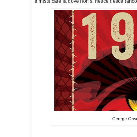
e mistificare là dove non si riesce riesce (anco
George Orwel