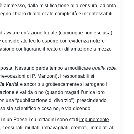
 è ammesso, dalla mistificazione alla censura, ad onta
segno chiaro di altolocate complicità e inconfessabili
ad avviare un’azione legale (comunque non esclusa);
è considerato lecito esporre con evidenza notizie
casione configurano il reato di diffamazione a mezzo
mposta
. Nessuno perda tempo a modificare
quella roba
 rievocazioni di P. Manzoni). I responsabili si
la Verità
e ancor più grottescamente si arrogano il
cazione è valida o no (quando magari l’unica loro
n una “pubblicazione di divorzio”), prescindendo
sa sia scientifico e cosa no, e via dicendo.
in un Paese i cui cittadini sono stati
impunemente
i, censurati, multati, imbavagliati, cremati, immolati al