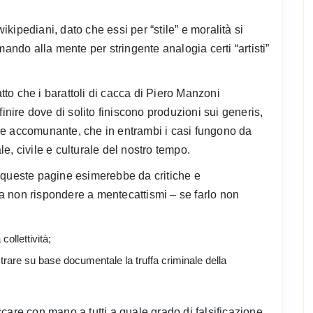
ipediani, dato che essi per “stile” e moralità si
mando alla mente per stringente analogia certi “artisti”
atto che i barattoli di cacca di Piero Manzoni
inire dove di solito finiscono produzioni sui generis,
tore accomunante, che in entrambi i casi fungono da
e, civile e culturale del nostro tempo.
 queste pagine esimerebbe da critiche e
 non rispondere a mentecattismi – se farlo non
ollettività;
rare su base documentale la truffa criminale della
occare con mano a tutti a quale grado di falsificazione