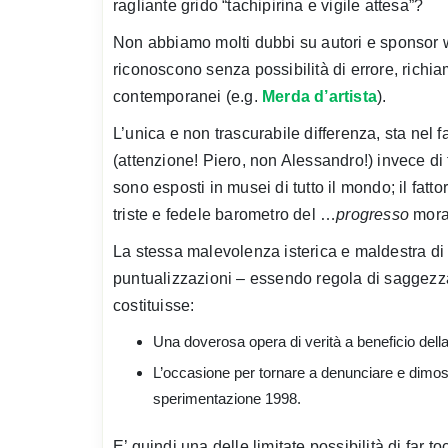
ragliante grido “tachipirina e vigile attesa”?
Non abbiamo molti dubbi su autori e sponsor wik
riconoscono senza possibilità di errore, richia
contemporanei (e.g.
Merda d’artista
).
L’unica e non trascurabile differenza, sta nel f
(attenzione! Piero, non Alessandro!) invece di f
sono esposti in musei di tutto il mondo; il fat
triste e fedele barometro del …
progresso
moral
La stessa malevolenza isterica e maldestra di
puntualizzazioni – essendo regola di saggezza
costituisse:
Una doverosa opera di verità a beneficio della c
L’occasione per tornare a denunciare e dimost
sperimentazione 1998.
E’ quindi una delle limitate possibilità di far t