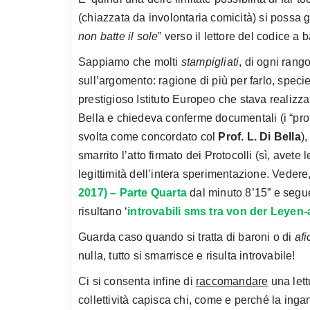
(chiazzata da involontaria comicità) si possa 
non batte il sole
” verso il lettore del codice a 
Sappiamo che molti
stampigliati
, di ogni ran
sull’argomento: ragione di più per farlo, speci
prestigioso Istituto Europeo che stava reali
Bella e chiedeva conferme documentali (i “prot
svolta come concordato col
Prof. L. Di Bella
)
smarrito l’atto firmato dei Protocolli (sì, ave
legittimità dell’intera sperimentazione. Vedere
2017) – Parte Quarta
dal minuto 8’15” e seguen
risultano ‘
introvabili sms tra von der Leyen-
Guarda caso quando si tratta di baroni o di
af
nulla, tutto si smarrisce e risulta introvabile!
Ci si consenta infine di
raccomandare
una lett
collettività capisca chi, come e perché la ingan