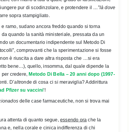
giungere pur di scodinzolare, e protendere il …”
là dove
barre sopra stampigliato.
go e ramo, sudano ancora freddo quando si torna
e da quando la sanità ministeriale, pressata da un
zzando un documentario indipendente sul Metodo Di
ocolli”, comprovanti che la sperimentazione si fosse
, non è riuscita a dare altra risposta che …si era
te letto bene…), quello, insomma, dal quale dipende la
, per credere,
Metodo Di Bella – 20 anni dopo (1997-
ti. D’altronde di cosa ci si meraviglia? Addirittura
ad Pfizer su vaccini
‘!
icionados
delle case farmaceutiche, non si trova mai
ura attenta di quanto segue,
essendo ora
che la
na e, nella corale e cinica indifferenza di chi