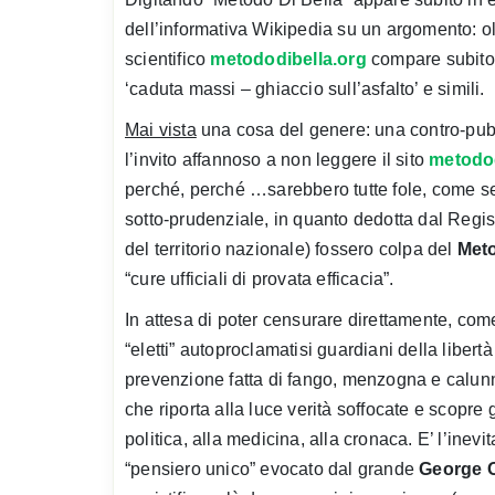
dell’informativa Wikipedia su un argomento: ol
scientifico
metododibella.org
compare subito 
‘caduta massi – ghiaccio sull’asfalto’ e simili.
Mai vista
una cosa del genere: una contro-pubbl
l’invito affannoso a non leggere il sito
metodod
perché, perché …sarebbero tutte fole, come se i
sotto-prudenziale, in quanto dedotta dal Regi
del territorio nazionale) fossero colpa del
Meto
“cure ufficiali di provata efficacia”.
In attesa di poter censurare direttamente, com
“eletti” autoproclamatisi guardiani della libert
prevenzione fatta di fango, menzogna e calunni
che riporta alla luce verità soffocate e scopre gl
politica, alla medicina, alla cronaca. E’ l’inev
“pensiero unico” evocato dal grande
George O