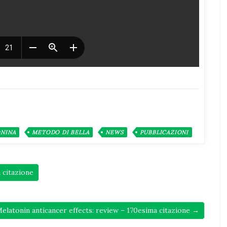
NINA
METODO DI BELLA
NEWS
PUBBLICAZIONI
 citazione
elatonin anticancer effects: review – 170esima citazione →