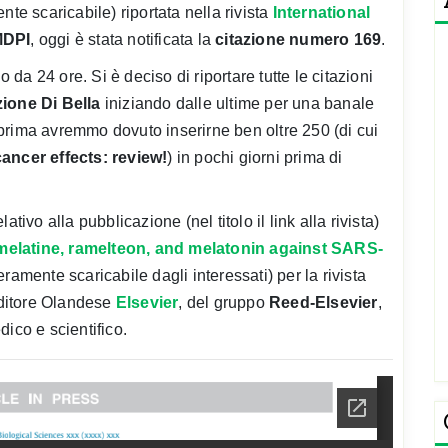
nte scaricabile) riportata nella rivista
International
DPI
, oggi è stata notificata la
citazione numero 169
.
o da 24 ore. Si è deciso di riportare tutte le citazioni
ione Di Bella
iniziando dalle ultime per una banale
la prima avremmo dovuto inserirne ben oltre 250 (di cui
ancer effects: review!
) in pochi giorni prima di
elativo alla pubblicazione (nel titolo il link alla rivista)
omelatine, ramelteon, and melatonin against SARS-
ramente scaricabile dagli interessati) per la rivista
ditore Olandese
Elsevier
, del gruppo
Reed-Elsevier
,
ico e scientifico.