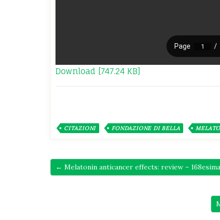
Download [747.24 KB]
CITAZIONI
FONDAZIONE DI BELLA
MELATO
← Melatonin anticancer effects: review – 168esima
M