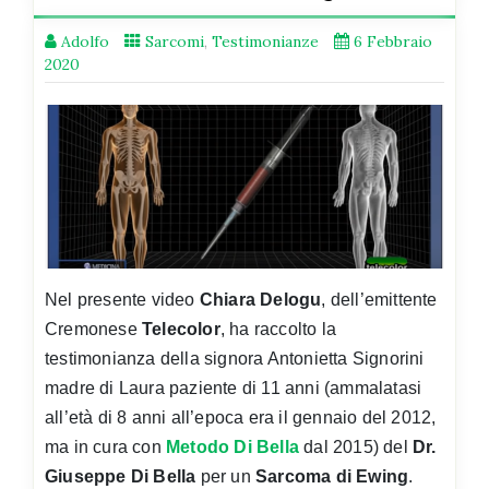
Adolfo
Sarcomi
,
Testimonianze
6 Febbraio
2020
Nel presente video
Chiara Delogu
, dell’emittente
Cremonese
Telecolor
, ha raccolto la
testimonianza della signora Antonietta Signorini
madre di Laura paziente di 11 anni (ammalatasi
all’età di 8 anni all’epoca era il gennaio del 2012,
ma in cura con
Metodo Di Bella
dal 2015) del
Dr.
Giuseppe Di Bella
per un
Sarcoma di Ewing
.