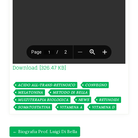
Download [326.47 KB]
ACIDO ALL-TRANS-RETINOICO
CONVEGNO
MELATONINA
METODO DI BELLA
MULTITERAPIA BIOLOGICA
NEWS
RETINOIDI
SOMATOSTATINA
VITAMINA A
VITAMINA D
← Biografia Prof. Luigi Di Bella