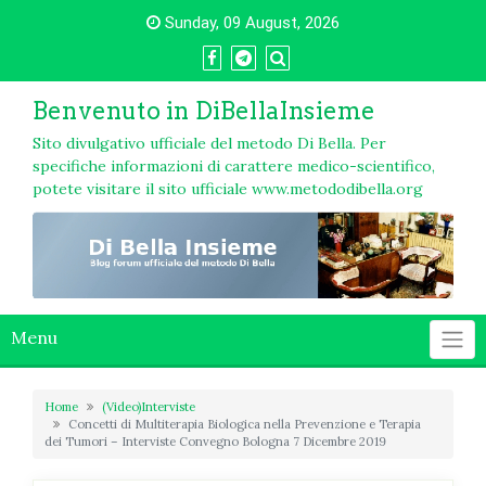
Skip
Sunday, 09 August, 2026
to
content
Benvenuto in DiBellaInsieme
Sito divulgativo ufficiale del metodo Di Bella. Per
specifiche informazioni di carattere medico-scientifico,
potete visitare il sito ufficiale www.metododibella.org
Menu
Home
(Video)Interviste
Concetti di Multiterapia Biologica nella Prevenzione e Terapia
dei Tumori – Interviste Convegno Bologna 7 Dicembre 2019