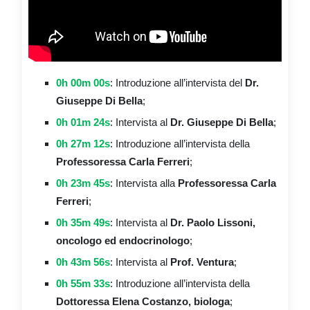
0h 00m 00s
: Introduzione all’intervista del
Dr.
Giuseppe Di Bella
;
0h 01m 24s
: Intervista al
Dr. Giuseppe Di Bella
;
0h 27m 12s
: Introduzione all’intervista della
Professoressa Carla Ferreri
;
0h 23m 45s
: Intervista alla
Professoressa Carla
Ferreri
;
0h 35m 49s
: Intervista al
Dr. Paolo Lissoni,
oncologo ed endocrinologo
;
0h 43m 56s
: Intervista al
Prof. Ventura
;
0h 55m 33s
: Introduzione all’intervista della
Dottoressa Elena Costanzo, biologa
;