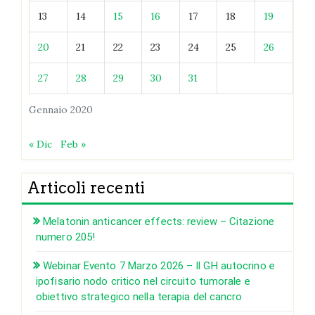
13
14
15
16
17
18
19
20
21
22
23
24
25
26
27
28
29
30
31
Gennaio 2020
« Dic
Feb »
Articoli recenti
Melatonin anticancer effects: review – Citazione
numero 205!
Webinar Evento 7 Marzo 2026 – Il GH autocrino e
ipofisario nodo critico nel circuito tumorale e
obiettivo strategico nella terapia del cancro