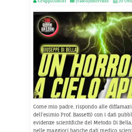
GruppoAutori
(Video)Interviste
20 Ott
Come mio padre, rispondo alle diffamazio
dell’esimio Prof. Bassetti) con i dati pubbli
evidenze scientifiche del Metodo Di Bella
nelle maggiori banche dati medico scienti