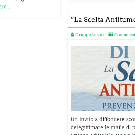
ore…
“La Scelta Antitumo
GruppoAutori
Comunicat
Un invito a diffondere sc
delegittimare le mafie di 