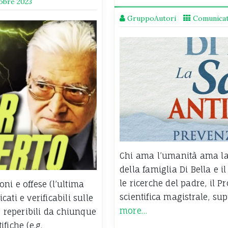
obre 2023
GruppoAutori
Comunicat
Chi ama l’umanità ama la v
della famiglia Di Bella e i
le ricerche del padre, il Pr
ni e offese (l’ultima
scientifica magistrale, s
cati e verificabili sulle
more…
, reperibili da chiunque
fiche (e.g.