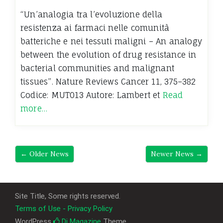
“Un’analogia tra l’evoluzione della
resistenza ai farmaci nelle comunità
batteriche e nei tessuti maligni – An analogy
between the evolution of drug resistance in
bacterial communities and malignant
tissues”. Nature Reviews Cancer 11, 375–382
Codice: MUT013 Autore: Lambert et
Read
more…
←
Older News
Newer News
→
Site Title, Some rights reserved.
Terms of Use - Privacy Policy
WordPress
Di Magazine
Theme