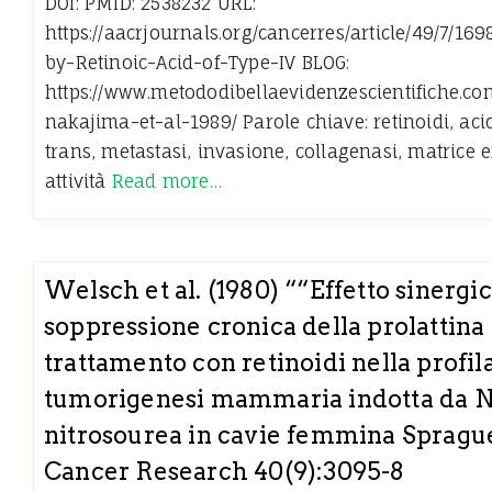
DOI: PMID: 2538232 URL:
https://aacrjournals.org/cancerres/article/49/7/16
by-Retinoic-Acid-of-Type-IV BLOG:
https://www.metododibellaevidenzescientifiche.co
nakajima-et-al-1989/ Parole chiave: retinoidi, acid
trans, metastasi, invasione, collagenasi, matrice e
attività
Read more…
Welsch et al. (1980) ““Effetto sinergic
soppressione cronica della prolattina 
trattamento con retinoidi nella profila
tumorigenesi mammaria indotta da N
nitrosourea in cavie femmina Spragu
Cancer Research 40(9):3095-8