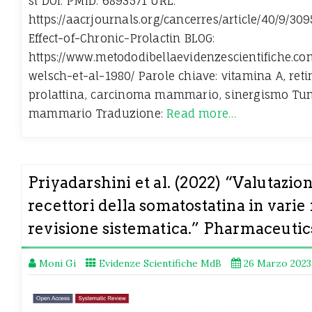
si DOI: PMID: 6893571 URL:
https://aacrjournals.org/cancerres/article/40/9/30
Effect-of-Chronic-Prolactin BLOG:
https://www.metododibellaevidenzescientifiche.co
welsch-et-al-1980/ Parole chiave: vitamina A, retino
prolattina, carcinoma mammario, sinergismo Tu
mammario Traduzione:
Read more…
Priyadarshini et al. (2022) “Valutazi
recettori della somatostatina in varie
revisione sistematica.” Pharmaceutics
Moni Gi
Evidenze Scientifiche MdB
26 Marzo 2023