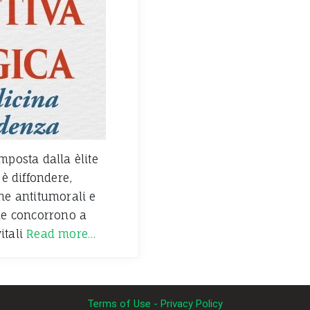
mposta dalla èlite
 è diffondere,
he antitumorali e
che concorrono a
vitali
Read more…
Terms of Use - Privacy Policy