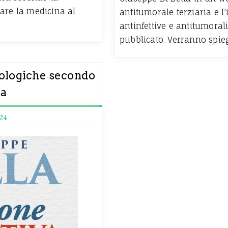
are la medicina al
antitumorale terziaria e l
antinfettive e antitumora
pubblicato. Verranno spie
cologiche secondo
za
024