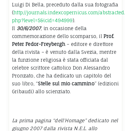
Luigi Di Bella, preceduto dalla sua fotografia
(
http://journals.indexcopernicus.com/abstracted.
php?level=5&icid=494999
).
Il
30/6/2007
, in occasione della
commemorazione dello scomparso, il
Prof.
Peter Fedor-Freybergh
– editore e direttore
della rivista – è venuto dalla Svezia, mentre
la funzione religiosa è stata officiata dal
celebre scrittore cattolico Don Alessandro
Pronzato, che ha dedicato un capitolo del
suo libro, “
Stelle sul mio cammino
” (edizioni
Gribaudi) allo scienziato.
La prima pagina “dell’Homage” dedicato nel
giugno 2007 dalla rivista N.E.L. allo