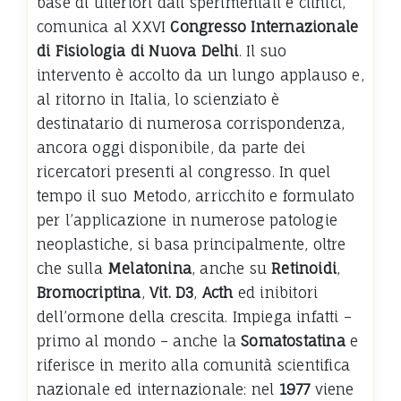
base di ulteriori dati sperimentali e clinici,
comunica al XXVI
Congresso Internazionale
di Fisiologia di Nuova Delhi
. Il suo
intervento è accolto da un lungo applauso e,
al ritorno in Italia, lo scienziato è
destinatario di numerosa corrispondenza,
ancora oggi disponibile, da parte dei
ricercatori presenti al congresso. In quel
tempo il suo Metodo, arricchito e formulato
per l’applicazione in numerose patologie
neoplastiche, si basa principalmente, oltre
che sulla
Melatonina
, anche su
Retinoidi
,
Bromocriptina
,
Vit. D3
,
Acth
ed inibitori
dell’ormone della crescita. Impiega infatti –
primo al mondo – anche la
Somatostatina
e
riferisce in merito alla comunità scientifica
nazionale ed internazionale: nel
1977
viene